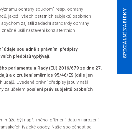
 významu ochrany soukromí, resp. ochrany
SPECIÁLNÍ NABÍDKY
ců, jakož i všech ostatních subjektů osobních
 abychom zajistili základní standardy ochrany
 značné úsilí nastavení konzistentních
í údaje souladně s právními předpisy
vních předpisů vyplývají
.
ého parlamentu a Rady (EU) 2016/679 ze dne 27.
ajů a o zrušení směrnice 95/46/ES (dále jen
údajů. Uvedené právní předpisy jsou v naší
ány za účelem
posílení práv subjektů osobních
em může být např. jméno, příjmení, datum narození,
transakcích fyzické osoby. Naše společnost se