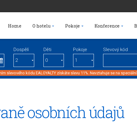
Home
O hotelu
Pokoje
Konference
B
Dospělí
Děti
Pokoje
Slevový kód
ím slevového kódu EALOYALTY získáte slevu 11%. Nevztahuje se na speciální
raně osobních údajů