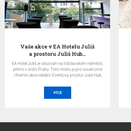
Zaplaťte nyní a UŠETŘETE 10%
Celková částka za ubytování bude stažena
z platební karty v den vytvoření rezervace a je
nevratná. Pobyt bez snídaně.
OBJEDNAT