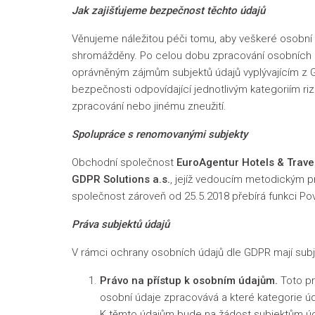
Jak zajišťujeme bezpečnost těchto údajů
Věnujeme náležitou péči tomu, aby veškeré osobní 
shromážděny. Po celou dobu zpracování osobních 
oprávněným zájmům subjektů údajů vyplývajícím z GD
bezpečnosti odpovídající jednotlivým kategoriím ri
zpracování nebo jinému zneužití.
Spolupráce s renomovanými subjekty
Obchodní společnost
EuroAgentur Hotels & Travel
GDPR Solutions a.s.
, jejíž vedoucím metodickým 
společnost zároveň od 25.5.2018 přebírá funkci P
Práva subjektů údajů
V rámci ochrany osobních údajů dle GDPR mají subje
Právo na přístup k osobním údajům.
Toto pr
osobní údaje zpracovává a které kategorie úd
K těmto údajům bude na žádost subjektům úda