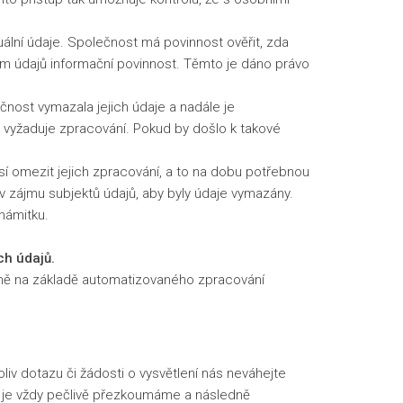
ální údaje. Společnost má povinnost ověřit, zda
ům údajů informační povinnost. Těmto je dáno právo
ost vymazala jejich údaje a nadále je
ž vyžaduje zpracování. Pokud by došlo k takové
í omezit jejich zpracování, a to na dobu potřebnou
í v zájmu subjektů údajů, aby byly údaje vymazány.
námitku.
.
ch údajů.
ně na základě automatizovaného zpracování
liv dotazu či žádosti o vysvětlení nás neváhejte
o je vždy pečlivě přezkoumáme a následně