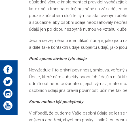
důsledně věnuje implementaci pravidel vycházející
korektně a transparentně nejméně na základě jedno
pouze způsobem slučitelným se stanoveným účelem.
a současně, aby osobní údaje neobsahovaly nepřesn
údajů jen po dobu nezbytně nutnou ve vztahu k účel
Jedná se zejména o identifikační údaje, jako jsou na
a dále také kontaktní údaje subjektu údajů, jako jso
Proč zpracováváme tyto údaje
Nevyžaduje-li to právní povinnost, smlouva, veřejn
Údaje, které nám subjekty osobních údajů a naši kl
odmítnout nebo požádáte o jejich výmaz, máte mož
osobních údajů jiná právní povinnost, učiníme tak b
Komu mohou být poskytnuty
V případě, že budeme Vaše osobní údaje sdílet se 
veškerá opatření, abychom poskytli náležitou oc