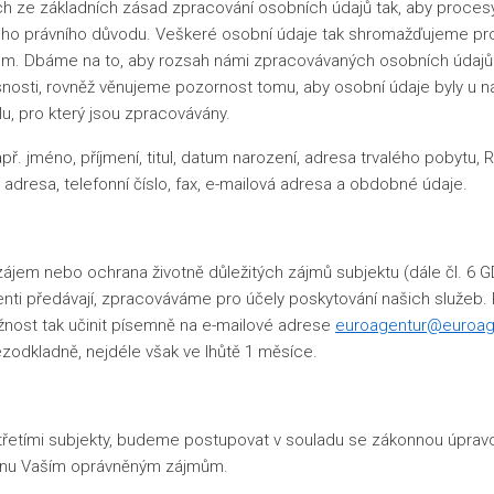
ch ze základních zásad zpracování osobních údajů tak, aby proces
ho právního důvodu. Veškeré osobní údaje tak shromažďujeme pro u
 Dbáme na to, aby rozsah námi zpracovávaných osobních údajů byl
osti, rovněž věnujeme pozornost tomu, aby osobní údaje byly u nás
u, pro který jsou zpracovávány.
př. jméno, příjmení, titul, datum narození, adresa trvalého pobytu, 
u adresa, telefonní číslo, fax, e-mailová adresa a obdobné údaje.
ý zájem nebo ochrana životně důležitých zájmů subjektu (dále čl. 6
ienti předávají, zpracováváme pro účely poskytování našich služeb.
nost tak učinit písemně na e-mailové adrese
euroagentur@euroag
ezodkladně, nejdéle však ve lhůtě 1 měsíce.
třetími subjekty, budeme postupovat v souladu se zákonnou úpravo
hranu Vaším oprávněným zájmům.