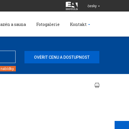
česky
azén a sauna
Fotogalerie
Kontakt
 nabídky.