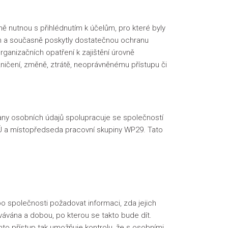
 nutnou s přihlédnutím k účelům, pro které byly
 a současně poskytly dostatečnou ochranu
ganizačních opatření k zajištění úrovně
zničení, změně, ztrátě, neoprávněnému přístupu či
hrany osobních údajů spolupracuje se společností
Ú a místopředseda pracovní skupiny WP29. Tato
o společnosti požadovat informaci, zda jejich
vávána a dobou, po kterou se takto bude dít.
o přístup tak umožňuje kontrolu, že s osobními