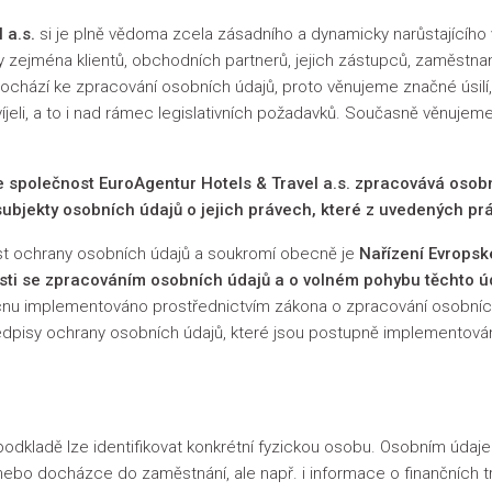
 a.s.
si je plně vědoma zcela zásadního a dynamicky narůstajícího
 zejména klientů, obchodních partnerů, jejich zástupců, zaměstnan
dochází ke zpracování osobních údajů, proto věnujeme značné úsilí,
jeli, a to i nad rámec legislativních požadavků. Současně věnujeme
 že společnost EuroAgentur Hotels
& Travel
a.s. zpracovává osobn
ubjekty osobních údajů o jejich právech, které z uvedených prá
st ochrany osobních údajů a soukromí obecně je
Nařízení Evropsk
sti se zpracováním osobních údajů a o volném pohybu těchto úd
nu implementováno prostřednictvím zákona o zpracování osobních 
předpisy ochrany osobních údajů, které jsou postupně implementov
 podkladě lze identifikovat konkrétní fyzickou osobu. Osobním údaj
ebo docházce do zaměstnání, ale např. i informace o finančních 