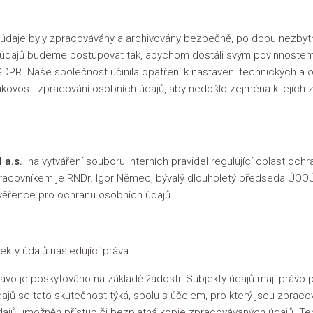
údaje byly zpracovávány a archivovány bezpečně, po dobu nezbytně
údajů budeme postupovat tak, abychom dostáli svým povinnostem
PR. Naše společnost učinila opatření k nastavení technických a or
zikovosti zpracování osobních údajů, aby nedošlo zejména k jejich 
 a.s.
na vytváření souboru interních pravidel regulující oblast oc
pracovníkem je RNDr. Igor Němec, bývalý dlouholetý předseda ÚOO
ověřence pro ochranu osobních údajů.
kty údajů následující práva:
ávo je poskytováno na základě žádosti. Subjekty údajů mají právo p
ajů se tato skutečnost týká, spolu s účelem, pro který jsou zpraco
jů umožněn přístup či bezplatná kopie zpracovávaných údajů. Tent