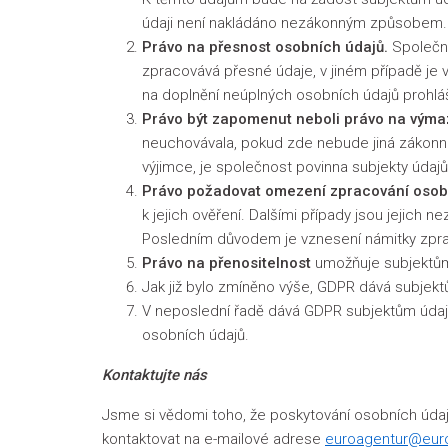
údaji není nakládáno nezákonným způsobem.
Právo na přesnost osobních údajů.
Společno
zpracovává přesné údaje, v jiném případě je 
na doplnění neúplných osobních údajů prohl
Právo být zapomenut neboli právo na výma
neuchovávala, pokud zde nebude jiná zákonná 
výjimce, je společnost povinna subjekty údajů
Právo požadovat omezení zpracování osob
k jejich ověření. Dalšími případy jsou jejich 
Posledním důvodem je vznesení námitky zpra
Právo na přenositelnost
umožňuje subjektům 
Jak již bylo zmíněno výše, GDPR dává subjek
V neposlední řadě dává GDPR subjektům úda
osobních údajů.
Kontaktujte nás
Jsme si vědomi toho, že poskytování osobních údajů 
kontaktovat na e-mailové adrese
euroagentur@eur