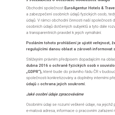
Obchodní společnost
EuroAgentur Hotels & Travel
a zabezpečení osobních údajů fyzických osob, tedy
údajů. V rámci obchodní činnosti naší společnosti 
osobních údajů dotčených subjektů a tyto dále rozví
a transparentních pravidel k jejich vymáhání.
Posláním tohoto prohlášení je ujistit veřejnost,
regulujícími danou oblast a zároveň
informovat s
Stěžejním právním předpisem dopadajícím na obla
dubna 2016 o ochraně fyzických osob v souvislo
„
GDPR“),
které bude do právního řádu ČR v budouc
společnosti konkretizovány a doplněny interními 
údajů
a
ochrana jejich soukromí.
Jaké osobní údaje zpracováváme
Osobními údaji se rozumí veškeré údaje, na jejichž
e-malová adresa, informace o pracovním zařazení n