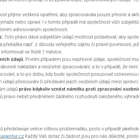
st přijme veškerá opatření, aby zpracovávala pouze přesné a aktu
vymaže nebo opraví. I v tomto případě má společnost vůči subjekt
ášením adresovaným společnosti.
z.
Toto právo dává subjektům údajů možnost požadovat, aby společn
překážka např. z důvodu veřejného zájmu či právní povinnosti, je
 informovat ve lhůtě 1 měsíce.
ních údajů
. Prvním případem jsou nepřesné údaje, společnost mus
nezákonné nakládání a neúčelné zpracovávání, a to v případě, že nen
cování, a to po dobu, kdy bude společnost posuzovat vznesenou 
údajů přesouvání či předávání jejich osobních údajů mezi správci
tům údajů
právo kdykoliv vznést námitku proti zpracování osobní
jů právo nebýt předmětem žádného rozhodnutí založeného výhrad
představuje velice citlivou problematiku, proto v případě jakéhoko
oagentur.cz
Každý Váš dotaz či žádost jsou pro nás důležité, prot