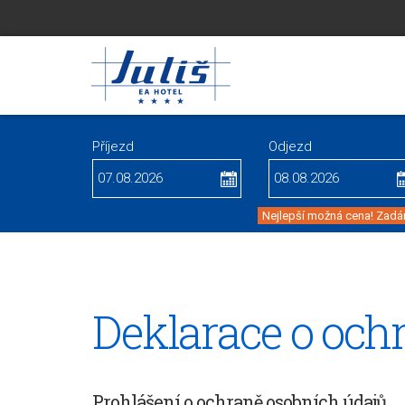
Příjezd
Odjezd
Nejlepší možná cena! Zadán
Deklarace o och
Prohlášení o ochraně osobních údajů