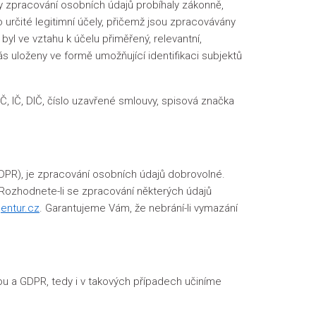
y zpracování osobních údajů probíhaly zákonně,
rčité legitimní účely, přičemž jsou zpracovávány
 ve vztahu k účelu přiměřený, relevantní,
 uloženy ve formě umožňující identifikaci subjektů
RČ, IČ, DIČ, číslo uzavřené smlouvy, spisová značka
 GDPR), je zpracování osobních údajů dobrovolné.
 Rozhodnete-li se zpracování některých údajů
entur.cz
. Garantujeme Vám, že nebrání-li vymazání
u a GDPR, tedy i v takových případech učiníme