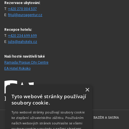
Rezervace ubytování:
T:
+420 270 004 537
E:
fitjul@euroagentur.cz
Recepce hotelu:
T:
+420 234 699 699
E:
julis@eahotels.cz
Naši hosté navštívili také
Ramada Prague City Centre
EA Hotel Rokoko
×
Tyto webové stránky používají
soubory cookie.
Tyto webové stránky používají soubory cookie
HOME
O HOTELU
POKOJE
KONFERENCE
BAZÉN A SAUNA
ke zlepšení uživatelského zážitku. Používáním
našich webových stránek souhlasíte se všemi
FOTOGALERIE
KONTAKT
soubory cookie v souladu s našimi zásadami