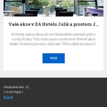
Vaše akce v EA Hotelu Juliš a prostoru Juliš Hub…
EA Hotel Juliš je situován na Václavském náměstí, přímo
v srdci Prahy. Toto místo je pro soukromé i firemní akce
ideální. Eventový prostor Juliš Hub 1933 a další prostory EA
Hotelu Juliš nabízí maximálně reprezentativní a exkluzívní
prostředí pro vaše akce.
VÍCE
Václavské nám. 22
110 00 Praha 1
(
mapa
)