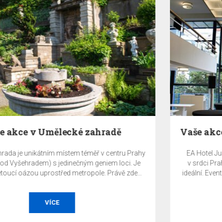
Vaše akce v EA Hotelu Juliš a prostoru Juliš Hub…
EA Hotel Juliš je situován na Václavském náměstí, přímo
v srdci Prahy. Toto místo je pro soukromé i firemní akce
ideální. Eventový prostor Juliš Hub 1933 a další prostory EA
Hotelu Juliš nabízí maximálně reprezentativní a exkluzívní
prostředí pro vaše akce.
VÍCE