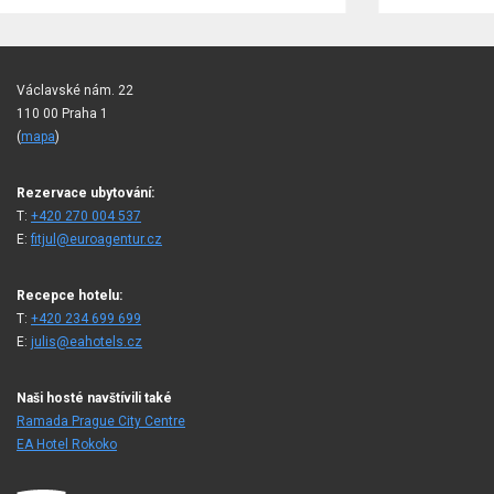
Václavské nám. 22
110 00 Praha 1
(
mapa
)
Rezervace ubytování:
T:
+420 270 004 537
E:
fitjul@euroagentur.cz
Recepce hotelu:
T:
+420 234 699 699
E:
julis@eahotels.cz
Naši hosté navštívili také
Ramada Prague City Centre
EA Hotel Rokoko