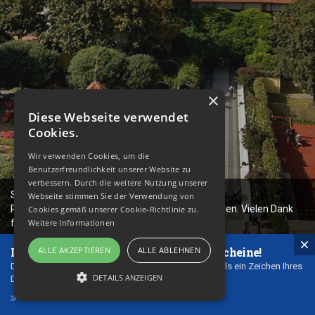
×
Diese Webseite verwendet
Cookies.
Wir verwenden Cookies, um die
Benutzerfreundlichkeit unserer Website zu
verbessern. Durch die weitere Nutzung unserer
Sehr geehrte Gäste, unser Hotelpool ist wegen
Webseite stimmen Sie der Verwendung von
Renovierungsarbeiten vorübergehend geschlossen. Vielen Dank
Cookies gemäß unserer Cookie-Richtlinie zu.
für Ihr Verständnis.
Weitere Informationen
Ideale Geschenk - unsere Geschenkgutscheine!
ALLE AKZEPTIEREN
ALLE ABLEHNEN
Diese Geschenkscheine können Sie Ihren Nächsten als ein Zeichen Ihres
DETAILS ANZEIGEN
Danks und Ihrer Zuneigung geben.
GESCHENKGUTSCHEINE
UNBEDINGT ERFORDERLICH