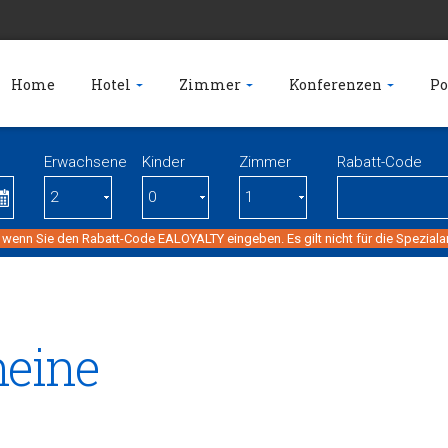
Home
Hotel
Zimmer
Konferenzen
Po
Erwachsene
Kinder
Zimmer
Rabatt-Code
 wenn Sie den Rabatt-Code EALOYALTY eingeben. Es gilt nicht für die Spezial
eine