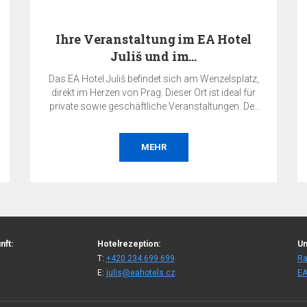
otel
Zahlen Sie jetzt und SPAREN 10%
splatz,
Der Gesamtpreis der Reservierung werden vom
eal für
Hotel am Tag der Buchung erforderlich und ist
en. Der
nicht refundierbar. Unterkunft ohne Frühstück.
ere
n ein
eld für
BESTELLEN
nft:
Hotelrezeption:
Un
T:
+420 234 699 699
Ra
E:
julis@eahotels.cz
EA