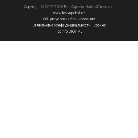
Copyright © 2007-2026 EuroAgentur Hotels&Travel a.s.
www.bezvapobyt.cz
Общие условия бронирования
Заявление о конфиденциальности
|
Cookies
Topinfo DIGITAL