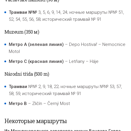
Трамваи
№
№
3, 5, 6, 9, 14, 24
; ночные маршруты
№
№
51,
52, 54, 55, 56, 58
; исторический трамвай № 91
Muzeum
(350 м)
Метро A (зеленая линия)
– Depo Hostivař – Nemocnice
Motol
Метро C (
красная линия)
– Letňany – Háje
Národní třída (500 m)
Трамваи
№
№ 2, 9, 18, 22; ночные маршруты
№
№
53, 57,
58, 59
, исторический трамвай № 91
Метро B
– Zličín – Černý Most
Некоторые маршруты