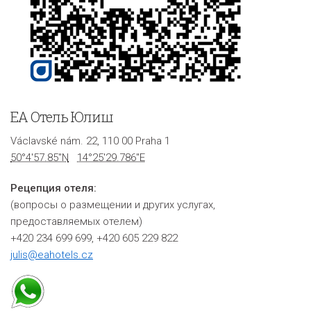
ЕА Отель Юлиш
Václavské nám. 22, 110 00 Praha 1
50°4'57.85"N
14°25'29.786"E
Рецепция отеля:
(вопросы о размещении и других услугах,
предоставляемых отелем)
+420 234 699 699, +420 605 229 822
julis@eahotels.cz