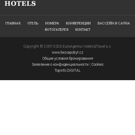
ГЛАВНАЯ
OТЕЛЬ
НОМЕРА
КОНФЕРЕНЦИИ
БАССЕЙН И САУНА
ФОТОГАЛЕРЕЯ
КОНТАКТ
Copyright © 2007-2026 EuroAgentur Hotels&Travel a.s.
www.bezvapobyt.cz
Общие условия бронирования
Заявление о конфиденциальности
|
Cookies
Topinfo DIGITAL