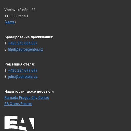
Václavské nám. 22
110 00 Praha 1
(
карта
)
Бронирование проживания:
T:
+420 270 004 537
E:
fitjul@euroagentur.cz
Рецепция отеля:
T:
+420 234 699 699
E:
julis@eahotels.cz
Наши гости также посетили
Ramada Prague City Centre
ЕА Отель Рококо