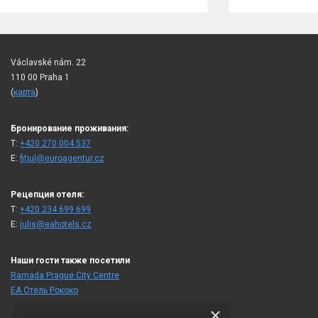
Václavské nám. 22
110 00 Praha 1
(
карта
)
Бронирование проживания:
T:
+420 270 004 537
E:
fitjul@euroagentur.cz
Рецепция отеля:
T:
+420 234 699 699
E:
julis@eahotels.cz
Наши гости также посетили
Ramada Prague City Centre
ЕА Отель Рококо
×