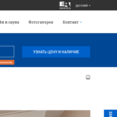
pусский
йн и сауна
Фотогалерея
Контакт
ожениям.