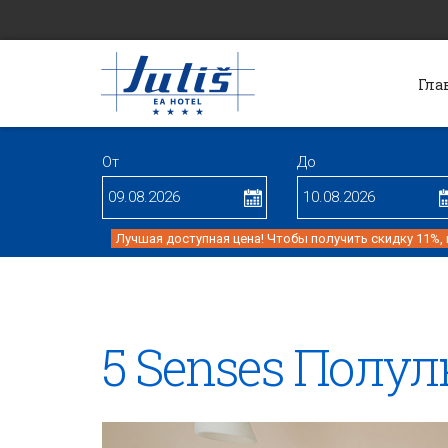
Гла
От
До
Лучшая доступная цена! Чтобы получить скидку 11%,
5 Senses Полул