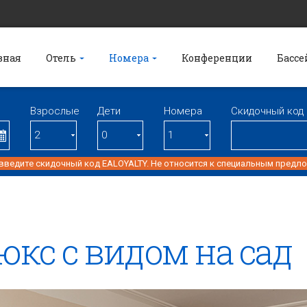
вная
Oтель
Номера
Конференции
Бассе
Взрослые
Дети
Номерa
Скидочный код
 введите скидочный код EALOYALTY. Не относится к специальным предл
юкс с видом на сад